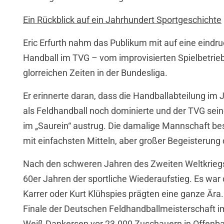
Ein Rückblick auf ein Jahrhundert Sportgeschichte
Eric Erfurth nahm das Publikum mit auf eine eindru
Handball im TVG – vom improvisierten Spielbetrieb
glorreichen Zeiten in der Bundesliga.
Er erinnerte daran, dass die Handballabteilung im 
als Feldhandball noch dominierte und der TVG sein
im „Saurein“ austrug. Die damalige Mannschaft be
mit einfachsten Mitteln, aber großer Begeisterun
Nach den schweren Jahren des Zweiten Weltkriegs
60er Jahren der sportliche Wiederaufstieg. Es war 
Karrer oder Kurt Klühspies prägten eine ganze Är
Finale der Deutschen Feldhandballmeisterschaft i
Weiß Dankersen vor 23.000 Zuschauern in Offenbac