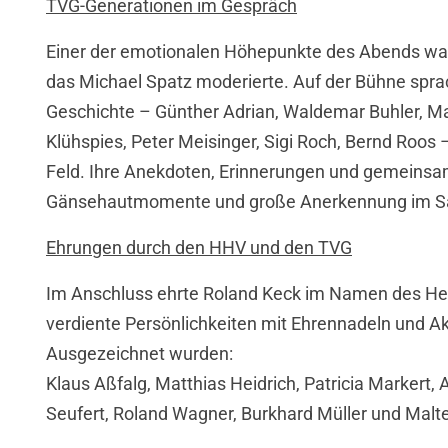
TVG-Generationen im Gespräch
Einer der emotionalen Höhepunkte des Abends war
das Michael Spatz moderierte. Auf der Bühne spr
Geschichte – Günther Adrian, Waldemar Buhler, Ma
Klühspies, Peter Meisinger, Sigi Roch, Bernd Roos
Feld. Ihre Anekdoten, Erinnerungen und gemeinsam
Gänsehautmomente und große Anerkennung im Sa
Ehrungen durch den HHV und den TVG
Im Anschluss ehrte Roland Keck im Namen des H
verdiente Persönlichkeiten mit Ehrennadeln und Akt
Ausgezeichnet wurden:
Klaus Aßfalg, Matthias Heidrich, Patricia Markert,
Seufert, Roland Wagner, Burkhard Müller und Malte