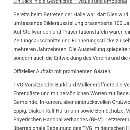
Ein Blick in die Geschichte – visuell und emotional
Bereits beim Betreten der Halle war klar: Dies wi
umfassende Bilderausstellung präsentierte 100 Ja
Auf Stellwänden und Präsentationstafeln waren ein
Zeitungsausschnitte und Erinnerungsstücke zu sehe
mehreren Jahrzehnten. Die Ausstellung spiegelte n
sondern auch die Entwicklung des Vereins und die
Offizieller Auftakt mit prominenten Gästen
TVG-Vorsitzender Burkhard Müller eröffnete die V
Ehrengäste und mit persönlichen Worten zur Bedeu
Gemeinde. In kurzen, aber eindrucksvollen Grußwo
Eppig, Diakon Ralf Hartmann sowie Ben Schulze, V
Bayerischen Handballverbandes (BHV). Letzterer un
überregionale Bedeutung des TVG im deutschen H