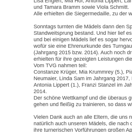
Lisa Englert, Mia Hof, Antonia Lippert, L
und Tamara Bramm sowie Viola Schmitt.
Alle erhielten die Siegermedaille, zu der wi
Sonntags turnten die Mädels dann den Sp
Standweitsprung bestand. Und hier lief e
und bei einigen Mädels lief es sogar her
wofür sie eine Ehrenurkunde des Turngaus
(Jahrgang 2015 bzw. 2014). Auch noch dre
erhielten für ihre gezeigten Leistungen d
Vom TVG nahmen teil:
Constanze Krüger, Mia Krummrey (5.), P
Neumaier, Linda Sam im Jahrgang 2017,
Antonia Lippert (1.), Franzi Stanzel im J
2014.
Der schöne Wettkampf und die überaus gu
gehen und fleißig zu trainieren, so dass 
Vielen Dank auch an alle Eltern, die uns
natürlich auch unseren Mädels, die nach
ihre turnerischen Vorführungen großen Ap