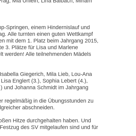
Präg, Mia Ühlein, Lina Balbach, Miriam
p-Springen, einem Hindernislauf und
ag. Alle turnten einen guten Wettkampf
hen mit dem 1. Platz beim Jahrgang 2015,
e 3. Plätze für Lisa und Marlene
elt werden! Alle teilnehmenden Mädels
 Isabella Giegerich, Mila Lieb, Lou-Ana
,
Lisa Englert (3.), Sophia Lebert (4.),
3.) und Johanna Schmidt im Jahrgang
er regelmäßig in die Übungsstunden zu
olgreicher abschneiden.
großen Hitze durchgehalten haben. Und
Festzug des SV mitgelaufen sind und für