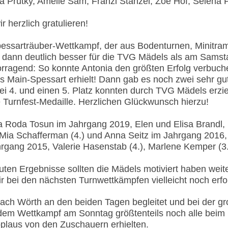
ara Prutky, Amelie Sam, Franzi Stanzel, Zoe Hof, Selena 
r herzlich gratulieren!
essarträuber-Wettkampf, der aus Bodenturnen, Minitram
s dann deutlich besser für die TVG Mädels als am Samst
vorragend: So konnte Antonia den größten Erfolg verbuc
 Main-Spessart erhielt! Dann gab es noch zwei sehr gut
i 4. und einen 5. Platz konnten durch TVG Mädels erzi
ie Turnfest-Medaille. Herzlichen Glückwunsch hierzu!
ia Roda Tosun im Jahrgang 2019,
Elen und Elisa Brandl,
Mia Schafferman (4.) und Anna Seitz im Jahrgang 2016
ahrgang 2015,
Valerie Hasenstab (4.), Marlene Kemper (
ten Ergebnisse sollten die Mädels motiviert haben weit
wir bei den nächsten Turnwettkämpfen vielleicht noch erf
 nach Wörth an den beiden Tagen begleitet und bei der 
 dem Wettkampf am Sonntag größtenteils noch alle beim 
plaus von den Zuschauern erhielten.